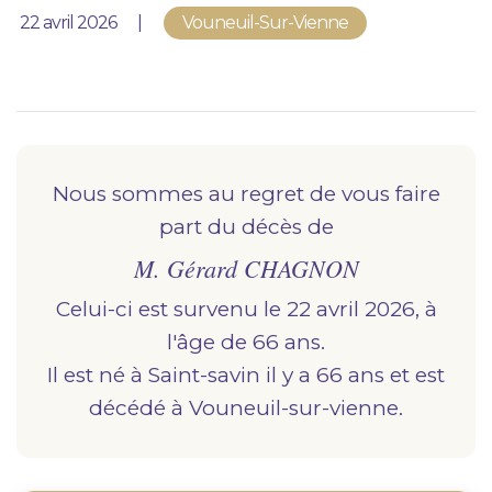
Nous vous accompagnons.
Publié le
22 avril 2026
Vouneuil-Sur-Vienne
Demander un devis prévoyance
Nos produits en marbrerie
Besoin d'un monument ou d'un article en
marbrerie pour accompagner l'hommage du
Nous sommes au regret de vous faire
défunt. Découvrez nos gammes spécialisées.
part du décès de
M. Gérard CHAGNON
Demander un devis marbrerie
Celui-ci est survenu le 22 avril 2026, à
l'âge de 66 ans.
Il est né à
saint-savin
il y a 66 ans et est
décédé à
vouneuil-sur-vienne.