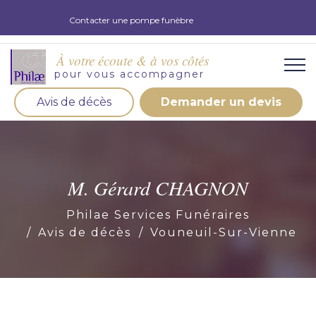
Contacter une pompe funèbre
À votre écoute & à vos côtés
pour vous accompagner
Avis de décès
Demander un devis
Organisation d'obsèques
Demandez votre devis pour l'organisation
d'obsèques, nos équipe s'engage à vous répondre
M. Gérard CHAGNON
dans les meilleurs délais.
Philae Services Funéraires
Demander un devis obsèques
Avis de décès
Vouneuil-Sur-Vienne
Optez pour la prévoyance
Vous souhaitez anticiper vos obsèques et soulager
vos proches pour l'organisation de la cérémonie.