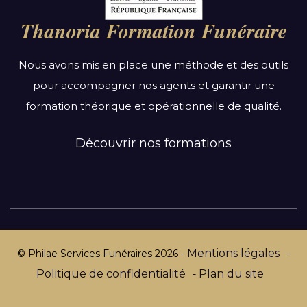
Bourgogne-Franche-Comté
Thanoria Formation Funéraire
Bretagne
Centre-Val de Loire
Nous avons mis en place une méthode et des outils
Grand Est
pour accompagner nos agents et garantir une
Hauts-de-France
formation théorique et opérationnelle de qualité.
Ile-de-France
Normandie
Découvrir nos formations
Nouvelle-Aquitaine
Occitanie
Pays de la Loire
Provence-Alpes-Côte d’Azur
Mentions légales
© Philae Services Funéraires
2026
-
-
Politique de confidentialité
Plan du site
-
Par département :