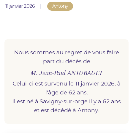
Nous vous accompagnons.
Publié le
11 janvier 2026
Antony
Demander un devis prévoyance
Nos produits en marbrerie
Besoin d'un monument ou d'un article en
marbrerie pour accompagner l'hommage du
Nous sommes au regret de vous faire
défunt. Découvrez nos gammes spécialisées.
part du décès de
M. Jean-Paul ANJUBAULT
Demander un devis marbrerie
Celui-ci est survenu le 11 janvier 2026, à
l'âge de 62 ans.
Il est né à
savigny-sur-orge
il y a 62 ans
et est décédé à
antony.