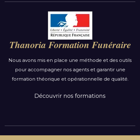
Par région :
Auvergne-Rhône-Alpes
Bourgogne-Franche-Comté
Thanoria Formation Funéraire
Bretagne
Centre-Val de Loire
Nous avons mis en place une méthode et des outils
Grand Est
pour accompagner nos agents et garantir une
Hauts-de-France
formation théorique et opérationnelle de qualité.
Ile-de-France
Normandie
Découvrir nos formations
Nouvelle-Aquitaine
Occitanie
Pays de la Loire
Provence-Alpes-Côte d’Azur