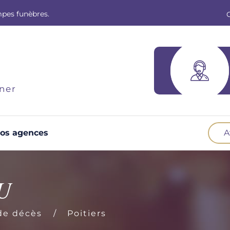
mpes funèbres.
ner
os agences
A
Optez pour la prévoyance
N
Vous souhaitez anticiper vos obsèques et
B
U
soulager vos proches pour l'organisation de la
cérémonie. Nous vous accompagnons.
d
de décès
Poitiers
Demander un devis prévoyance