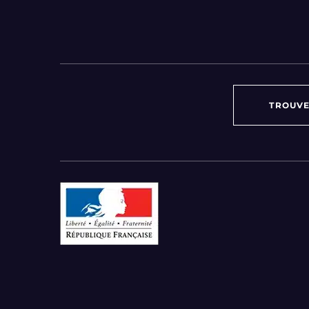
TROUVE
Par région :
Auvergne-Rhône-Alpes
Bourgogne-Franche-Comté
Bretagne
Centre-Val de Loire
Grand Est