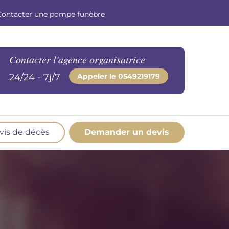
Contacter une pompe funèbre
Contacter l'agence organisatrice
24/24 - 7j/7
Appeler le
0549219179
vis de décès
Demander un devis
os produits en marbrerie
esoin d'un monument ou d'un article en
marbrerie pour accompagner l'hommage du
éfunt. Découvrez nos gammes spécialisées.
Demander un devis marbrerie