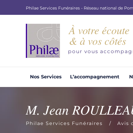
Philae Services Funéraires - Réseau national de Po
À votre écoute
& à vos côtés
pour vous accompag
Nos Services
L’accompagnement
N
Organisation d'obsèques
Demandez votre devis pour l'organisation
M. Jean ROULLEA
d'obsèques, nos équipe s'engage à vous
répondre dans les meilleurs délais.
Philae Services Funéraires
Avis 
Demander un devis obsèques