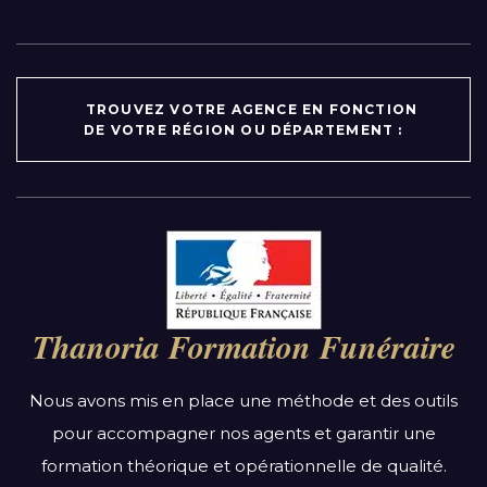
TROUVEZ VOTRE AGENCE EN FONCTION
DE VOTRE RÉGION OU DÉPARTEMENT :
Par région :
Auvergne-Rhône-Alpes
Bourgogne-Franche-Comté
Thanoria Formation Funéraire
Bretagne
Centre-Val de Loire
Nous avons mis en place une méthode et des outils
Grand Est
pour accompagner nos agents et garantir une
Hauts-de-France
formation théorique et opérationnelle de qualité.