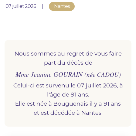
Nous vous accompagnons.
Publié le
07 juillet 2026
Nantes
Demander un devis prévoyance
Nos produits en marbrerie
Besoin d'un monument ou d'un article en
marbrerie pour accompagner l'hommage du
Nous sommes au regret de vous faire
défunt. Découvrez nos gammes spécialisées.
part du décès de
Mme Jeanine GOURAIN
Demander un devis marbrerie
(née CADOU)
Celui-ci est survenu le 07 juillet 2026, à
l'âge de 91 ans.
Elle est née à
bouguenais
il y a 91 ans
et est décédée à
nantes.