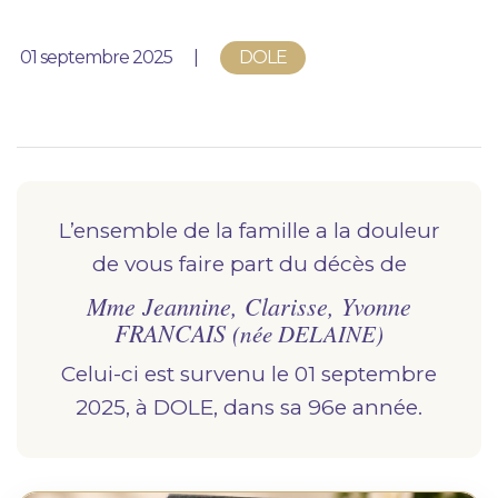
Nous vous accompagnons.
Publié le
01 septembre 2025
DOLE
Demander un devis prévoyance
Nos produits en marbrerie
Besoin d'un monument ou d'un article en
marbrerie pour accompagner l'hommage du
défunt. Découvrez nos gammes spécialisées.
L’ensemble de la famille a la douleur
de vous faire part du décès de
Demander un devis marbrerie
Mme Jeannine, Clarisse, Yvonne
FRANCAIS
(née DELAINE)
Celui-ci est survenu le 01 septembre
2025, à DOLE, dans sa 96e année.