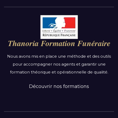
Par région :
Auvergne-Rhône-Alpes
Bourgogne-Franche-Comté
Thanoria Formation Funéraire
Bretagne
Centre-Val de Loire
Nous avons mis en place une méthode et des outils
Grand Est
pour accompagner nos agents et garantir une
Hauts-de-France
formation théorique et opérationnelle de qualité.
Ile-de-France
Normandie
Découvrir nos formations
Nouvelle-Aquitaine
Occitanie
Pays de la Loire
Provence-Alpes-Côte d’Azur