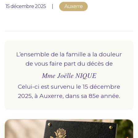
Nous vous accompagnons.
Publié le
15 décembre 2025
Auxerre
Demander un devis prévoyance
Nos produits en marbrerie
Besoin d'un monument ou d'un article en
marbrerie pour accompagner l'hommage du
L’ensemble de la famille a la douleur
défunt. Découvrez nos gammes spécialisées.
de vous faire part du décès de
Mme Joëlle NIQUE
Demander un devis marbrerie
Celui-ci est survenu le 15 décembre
2025, à Auxerre, dans sa 85e année.