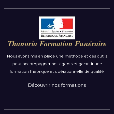
Par région :
Auvergne-Rhône-Alpes
Bourgogne-Franche-Comté
Thanoria Formation Funéraire
Bretagne
Centre-Val de Loire
Nous avons mis en place une méthode et des outils
Grand Est
pour accompagner nos agents et garantir une
Hauts-de-France
formation théorique et opérationnelle de qualité.
Ile-de-France
Normandie
Découvrir nos formations
Nouvelle-Aquitaine
Occitanie
Pays de la Loire