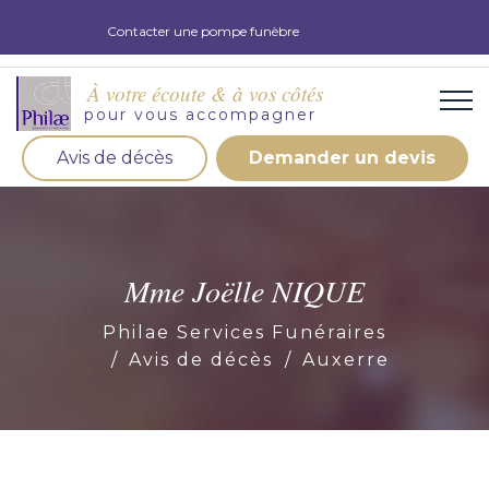
Contacter une pompe funèbre
À votre écoute & à vos côtés
pour vous accompagner
Avis de décès
Demander un devis
Organisation d'obsèques
Demandez votre devis pour l'organisation
d'obsèques, nos équipe s'engage à vous répondre
Mme Joëlle NIQUE
dans les meilleurs délais.
Philae Services Funéraires
Demander un devis obsèques
Avis de décès
Auxerre
Optez pour la prévoyance
Vous souhaitez anticiper vos obsèques et soulager
vos proches pour l'organisation de la cérémonie.