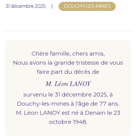
Nous vous accompagnons.
Publié le
31 décembre 2025
DOUCHY-LES-MINES
Demander un devis prévoyance
Nos produits en marbrerie
Besoin d'un monument ou d'un article en
marbrerie pour accompagner l'hommage du
Chère famille, chers amis,
défunt. Découvrez nos gammes spécialisées.
Nous avons la grande tristesse de vous
faire part du décès de
Demander un devis marbrerie
M. Léon LANOY
survenu le 31 décembre 2025, à
douchy-les-mines
à l'âge de 77 ans.
M. Léon LANOY est né à
denain
le 23
octobre 1948.