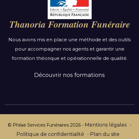
Auvergne-Rhône-Alpes
Bourgogne-Franche-Comté
Thanoria Formation Funéraire
Bretagne
Centre-Val de Loire
Nous avons mis en place une méthode et des outils
Grand Est
pour accompagner nos agents et garantir une
Hauts-de-France
formation théorique et opérationnelle de qualité.
Ile-de-France
Normandie
Découvrir nos formations
Nouvelle-Aquitaine
Occitanie
Pays de la Loire
Provence-Alpes-Côte d’Azur
Mentions légales
© Philae Services Funéraires
2026
-
-
Politique de confidentialité
Plan du site
-