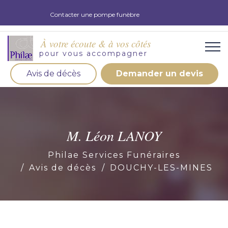
Contacter une pompe funèbre
À votre écoute & à vos côtés
pour vous accompagner
Avis de décès
Demander un devis
Organisation d'obsèques
Demandez votre devis pour l'organisation
d'obsèques, nos équipe s'engage à vous répondre
M. Léon LANOY
dans les meilleurs délais.
Philae Services Funéraires
Demander un devis obsèques
Avis de décès
DOUCHY-LES-MINES
Optez pour la prévoyance
Vous souhaitez anticiper vos obsèques et soulager
vos proches pour l'organisation de la cérémonie.