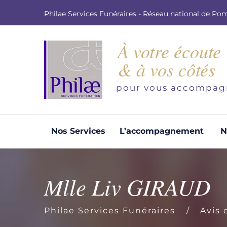
Philae Services Funéraires - Réseau national de Po
À votre écoute
& à vos côtés
pour vous accompag
Nos Services
L’accompagnement
N
Organisation d'obsèques
Demandez votre devis pour l'organisation
Mlle Liv GIRAUD
d'obsèques, nos équipe s'engage à vous
répondre dans les meilleurs délais.
Philae Services Funéraires
Avis 
Demander un devis obsèques