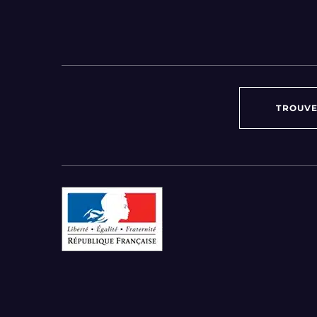
TROUVE
Par région :
Auvergne-Rhône-Alpes
Bourgogne-Franche-Comté
Bretagne
Centre-Val de Loire
Grand Est