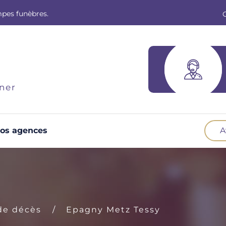
mpes funèbres.
ner
os agences
A
Optez pour la prévoyance
N
Vous souhaitez anticiper vos obsèques et
B
soulager vos proches pour l'organisation de la
cérémonie. Nous vous accompagnons.
d
de décès
Epagny Metz Tessy
Demander un devis prévoyance