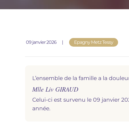
Publié le
09 janvier 2026
Epagny Metz Tessy
L’ensemble de la famille a la douleu
Mlle Liv GIRAUD
Celui-ci est survenu le 09 janvier 2
année.