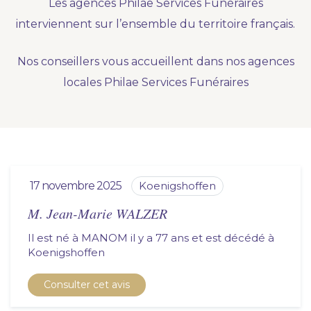
Les agences Philae Services Funéraires
Nous vous accompagnons.
interviennent sur l’ensemble du territoire français.
Demander un devis prévoyance
Nos conseillers vous accueillent dans nos agences
Nos produits en marbrerie
locales Philae Services Funéraires
Besoin d'un monument ou d'un article en
marbrerie pour accompagner l'hommage du
défunt. Découvrez nos gammes spécialisées.
Demander un devis marbrerie
17 novembre 2025
koenigshoffen
M. Jean-Marie WALZER
Il est né à MANOM il y a 77 ans et est décédé à
koenigshoffen
Consulter cet avis