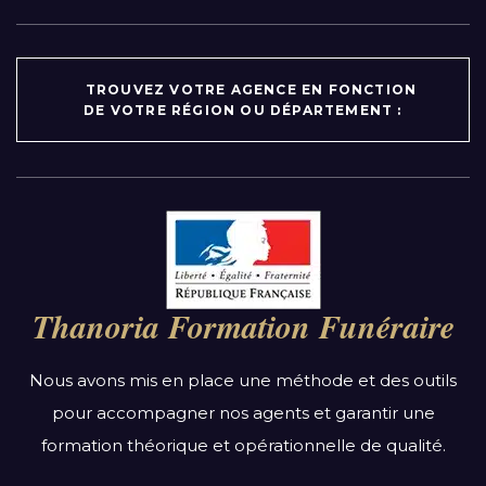
TROUVEZ VOTRE AGENCE EN FONCTION
DE VOTRE RÉGION OU DÉPARTEMENT :
Par région :
Auvergne-Rhône-Alpes
Bourgogne-Franche-Comté
Thanoria Formation Funéraire
Bretagne
Centre-Val de Loire
Nous avons mis en place une méthode et des outils
Grand Est
pour accompagner nos agents et garantir une
Hauts-de-France
formation théorique et opérationnelle de qualité.
Ile-de-France