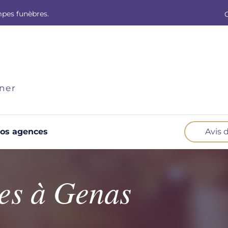
mpes funèbres.
ner
os agences
Avis 
Optez pour la prévoyance
N
Vous souhaitez anticiper vos obsèques et
B
es à Genas
soulager vos proches pour l'organisation de la
cérémonie. Nous vous accompagnons.
d
Demander un devis prévoyance