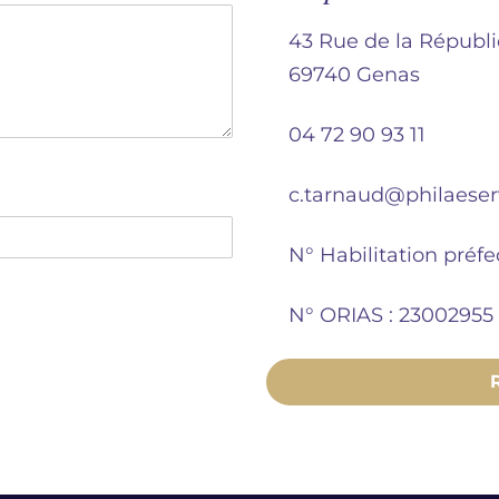
43 Rue de la Républ
69740 Genas
04 72 90 93 11
c.tarnaud@philaeserv
N° Habilitation préfe
N° ORIAS : 23002955