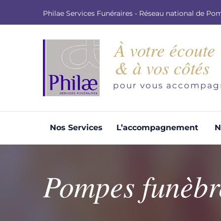
Philae Services Funéraires - Réseau national de Po
À votre écoute
& à vos côtés
pour vous accompag
Nos Services
L’accompagnement
N
Organisation d'obsèques
Demandez votre devis pour l'organisation
Pompes funèbr
d'obsèques, nos équipe s'engage à vous
répondre dans les meilleurs délais.
Demander un devis obsèques