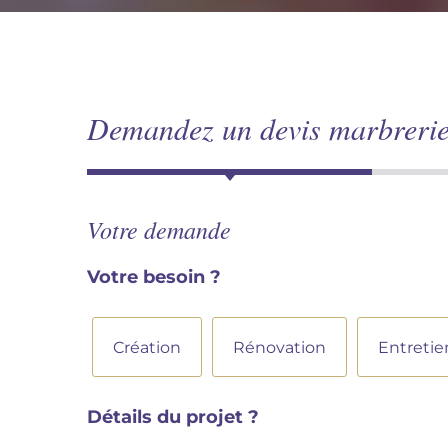
Demandez un devis marbreri
Votre demande
Votre besoin ?
B
e
Création
Rénovation
Entretie
s
o
i
Détails du projet ?
n
d