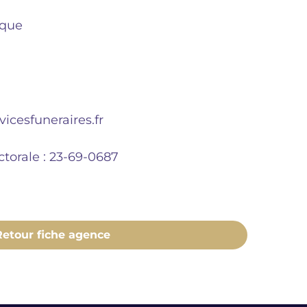
ique
icesfuneraires.fr
ctorale : 23-69-0687
Retour fiche agence