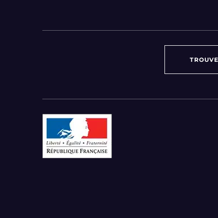
TROUVE
Par région :
Auvergne-Rhône-Alpes
Bourgogne-Franche-Comté
Bretagne
Centre-Val de Loire
Grand Est
Hauts-de-France