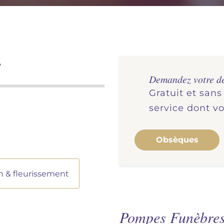
e
Demandez votre d
Gratuit et san
service dont v
Obsèques
n & fleurissement
Pompes Funèbr