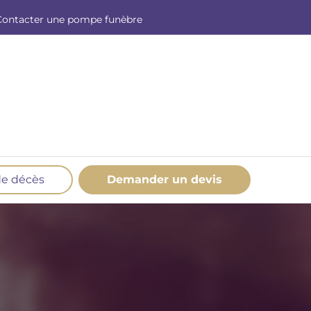
Contacter une pompe funèbre
de décès
Demander un devis
os produits en marbrerie
esoin d'un monument ou d'un article en
marbrerie pour accompagner l'hommage du
éfunt. Découvrez nos gammes spécialisées.
Demander un devis marbrerie