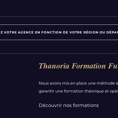
Z VOTRE AGENCE EN FONCTION DE VOTRE RÉGION OU DÉPA
Par département :
Thanoria Formation Fu
Alpes-Maritimes
Aube
Nous avons mis en place une méthode e
Bas-Rhin
garantir une formation théorique et opér
Calvados
Côte-d'Or
Découvrir nos formations
Doubs