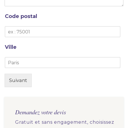
*
l
s
d
Code postal
u
p
C
r
o
o
d
j
e
Ville
e
p
t
o
V
*
s
i
t
l
a
l
l
Suivant
e
*
*
Demandez votre devis
Gratuit et sans engagement, choisissez