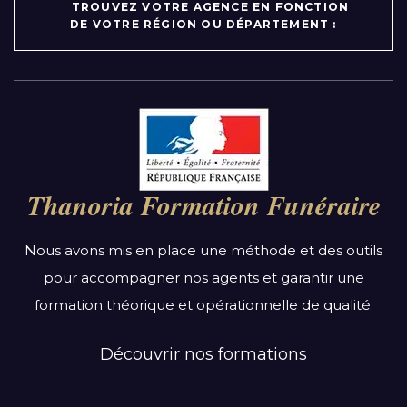
TROUVEZ VOTRE AGENCE EN FONCTION
DE VOTRE RÉGION OU DÉPARTEMENT :
Par région :
Auvergne-Rhône-Alpes
Bourgogne-Franche-Comté
Thanoria Formation Funéraire
Bretagne
Centre-Val de Loire
Nous avons mis en place une méthode et des outils
Grand Est
pour accompagner nos agents et garantir une
Hauts-de-France
formation théorique et opérationnelle de qualité.
Ile-de-France
Normandie
Découvrir nos formations
Nouvelle-Aquitaine
Occitanie