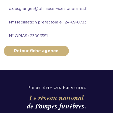
d.desgranges@philaeservicesfuneraires.fr
N° Habilitation préfectorale : 24-69-0733
N° ORIAS : 23006551
Retour fiche agence
Philae Services Funéraires
Le réseau national
de Pompes funèbres.