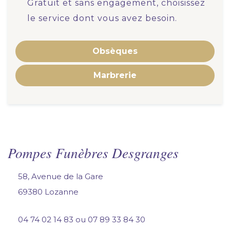
Gratuit et sans engagement, choisissez
a
n
n
le service dont vous avez besoin.
v
c
i
e
s
*
a
Obsèques
g
é
Marbrerie
*
Pompes Funèbres Desgranges
58, Avenue de la Gare
69380 Lozanne
04 74 02 14 83
ou
07 89 33 84 30