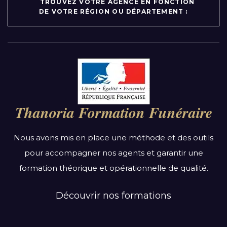
TROUVEZ VOTRE AGENCE EN FONCTION
DE VOTRE RÉGION OU DÉPARTEMENT :
Par région :
Auvergne-Rhône-Alpes
Bourgogne-Franche-Comté
Thanoria Formation Funéraire
Bretagne
Centre-Val de Loire
Nous avons mis en place une méthode et des outils
Grand Est
pour accompagner nos agents et garantir une
Hauts-de-France
formation théorique et opérationnelle de qualité.
Ile-de-France
Normandie
Découvrir nos formations
Nouvelle-Aquitaine
Occitanie