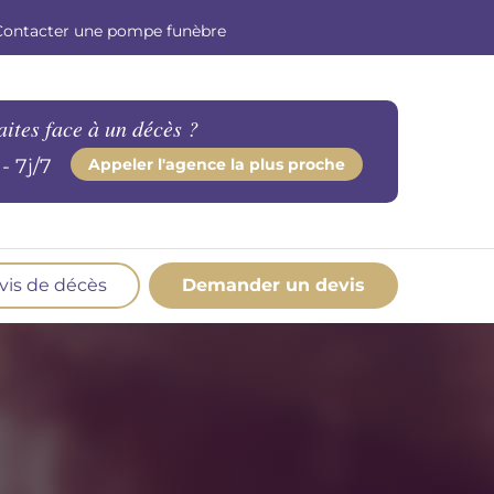
Contacter une pompe funèbre
aites face à un décès ?
- 7j/7
Appeler l'agence la plus proche
vis de décès
Demander un devis
os produits en marbrerie
esoin d'un monument ou d'un article en
marbrerie pour accompagner l'hommage du
éfunt. Découvrez nos gammes spécialisées.
Demander un devis marbrerie