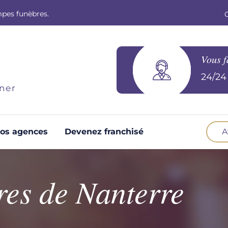
mpes funèbres.
Vous f
24/24 
ner
os agences
Devenez franchisé
A
Optez pour la prévoyance
N
Vous souhaitez anticiper vos obsèques et
B
es de Nanterre
soulager vos proches pour l'organisation de la
cérémonie. Nous vous accompagnons.
d
Demander un devis prévoyance