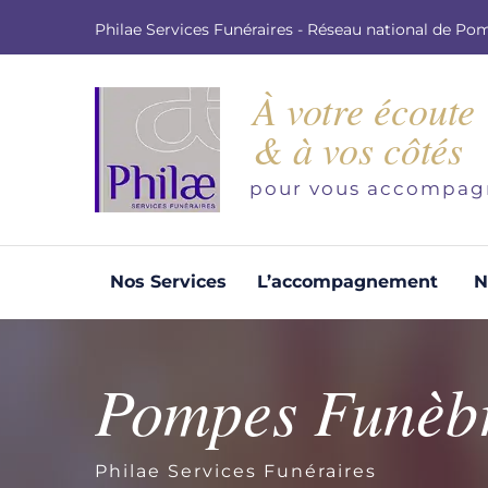
Philae Services Funéraires - Réseau national de Po
À votre écoute
& à vos côtés
pour vous accompag
Nos Services
L’accompagnement
N
Organisation d'obsèques
Demandez votre devis pour l'organisation
Pompes Funèbr
d'obsèques, nos équipe s'engage à vous
répondre dans les meilleurs délais.
Philae Services Funéraires
Demander un devis obsèques