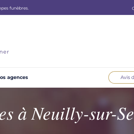
mpes funèbres.
ner
os agences
Avis 
Optez pour la prévoyance
N
Vous souhaitez anticiper vos obsèques et
B
s à Neuilly-sur-Se
soulager vos proches pour l'organisation de la
cérémonie. Nous vous accompagnons.
d
Demander un devis prévoyance