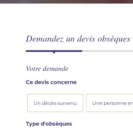
Demandez un devis obsèques
Votre demande
Ce devis concerne
D
e
Un décès survenu
Une personne en 
v
i
s
Type d'obsèques
c
o