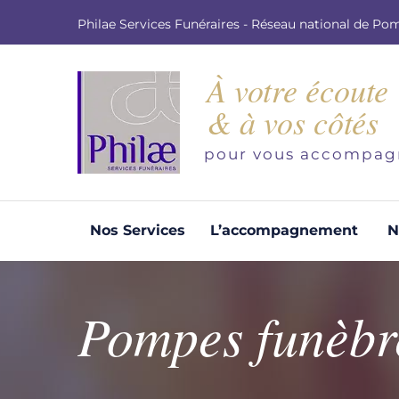
Philae Services Funéraires - Réseau national de Po
À votre écoute
& à vos côtés
pour vous accompag
Nos Services
L’accompagnement
N
Organisation d'obsèques
Demandez votre devis pour l'organisation
Pompes funèbre
d'obsèques, nos équipe s'engage à vous
répondre dans les meilleurs délais.
Demander un devis obsèques