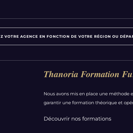
Z VOTRE AGENCE EN FONCTION DE VOTRE RÉGION OU DÉPA
Par département :
Thanoria Formation Fu
Alpes-Maritimes
Aube
Nous avons mis en place une méthode e
Bas-Rhin
garantir une formation théorique et opér
Calvados
Côte-d'Or
Découvrir nos formations
Doubs