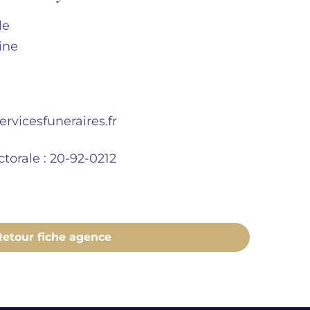
le
ine
rvicesfuneraires.fr
ctorale : 20-92-0212
Retour fiche agence