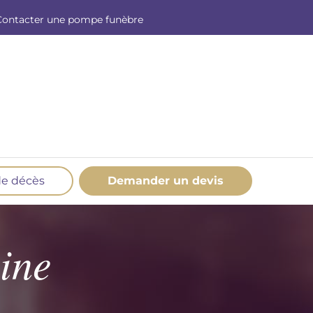
Contacter une pompe funèbre
de décès
Demander un devis
os produits en marbrerie
esoin d'un monument ou d'un article en
ine
marbrerie pour accompagner l'hommage du
éfunt. Découvrez nos gammes spécialisées.
Demander un devis marbrerie