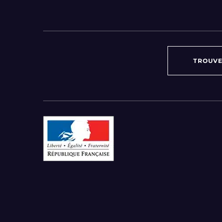
TROUVE
Par région :
Auvergne-Rhône-Alpes
Bourgogne-Franche-Comté
Bretagne
Centre-Val de Loire
Grand Est
Hauts-de-France