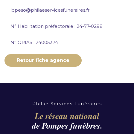
lopeso@philaeservicesfuneraires.fr
N° Habilitation préfectorale : 24-77-0298
N° ORIAS : 24005374
Retour fiche agence
Philae Services Funéraires
Le réseau national
de Pompes funèbres.