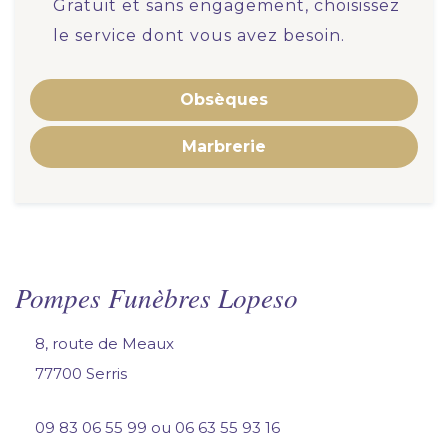
Gratuit et sans engagement, choisissez
a
n
n
le service dont vous avez besoin.
v
c
i
e
s
*
a
Obsèques
g
é
Marbrerie
*
Pompes Funèbres Lopeso
8, route de Meaux
77700 Serris
09 83 06 55 99
ou
06 63 55 93 16