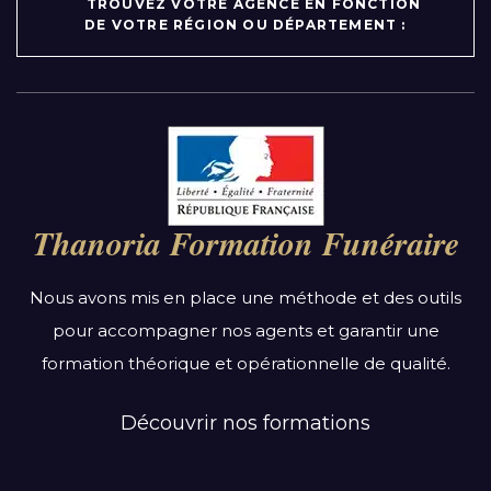
TROUVEZ VOTRE AGENCE EN FONCTION
DE VOTRE RÉGION OU DÉPARTEMENT :
Par région :
Auvergne-Rhône-Alpes
Bourgogne-Franche-Comté
Thanoria Formation Funéraire
Bretagne
Centre-Val de Loire
Nous avons mis en place une méthode et des outils
Grand Est
pour accompagner nos agents et garantir une
Hauts-de-France
formation théorique et opérationnelle de qualité.
Ile-de-France
Normandie
Découvrir nos formations
Nouvelle-Aquitaine
Occitanie