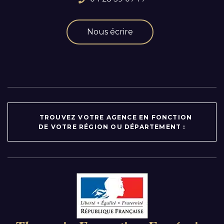
Nous écrire
TROUVEZ VOTRE AGENCE EN FONCTION
DE VOTRE RÉGION OU DÉPARTEMENT :
Par région :
Auvergne-Rhône-Alpes
Bourgogne-Franche-Comté