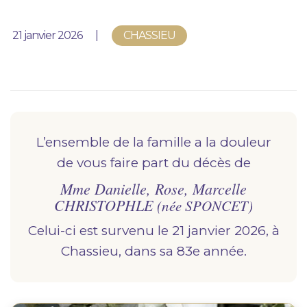
Nous vous accompagnons.
Publié le
21 janvier 2026
CHASSIEU
Demander un devis prévoyance
Nos produits en marbrerie
Besoin d'un monument ou d'un article en
marbrerie pour accompagner l'hommage du
défunt. Découvrez nos gammes spécialisées.
L’ensemble de la famille a la douleur
de vous faire part du décès de
Demander un devis marbrerie
Mme Danielle, Rose, Marcelle
CHRISTOPHLE
(née SPONCET)
Celui-ci est survenu le 21 janvier 2026, à
Chassieu, dans sa 83e année.