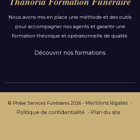
Thanoria Formation Funéraire
Bretagne
Centre-Val de Loire
Nous avons mis en place une méthode et des outils
Grand Est
pour accompagner nos agents et garantir une
Hauts-de-France
formation théorique et opérationnelle de qualité.
Ile-de-France
Normandie
Découvrir nos formations
Nouvelle-Aquitaine
Occitanie
Pays de la Loire
Provence-Alpes-Côte d’Azur
Mentions légales
© Philae Services Funéraires
2026
-
-
Politique de confidentialité
Plan du site
-
Par département :
Alpes-Maritimes