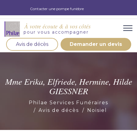
Contacter une pompe funèbre
À votre écoute & à vos côtés
pour vous accompagner
Avis de décès
Demander un devis
Organisation d'obsèques
Demandez votre devis pour l'organisation
d'obsèques, nos équipe s'engage à vous répondre
Mme Erika, Elfriede, Hermine, Hilde
dans les meilleurs délais.
GIESSNER
Demander un devis obsèques
Philae Services Funéraires
Avis de décès
Noisiel
Optez pour la prévoyance
Vous souhaitez anticiper vos obsèques et soulager
vos proches pour l'organisation de la cérémonie.