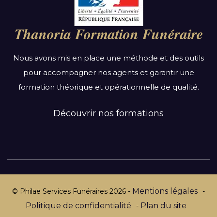
Auvergne-Rhône-Alpes
Bourgogne-Franche-Comté
Thanoria Formation Funéraire
Bretagne
Centre-Val de Loire
Nous avons mis en place une méthode et des outils
Grand Est
pour accompagner nos agents et garantir une
Hauts-de-France
formation théorique et opérationnelle de qualité.
Ile-de-France
Normandie
Découvrir nos formations
Nouvelle-Aquitaine
Occitanie
Pays de la Loire
Provence-Alpes-Côte d’Azur
Mentions légales
© Philae Services Funéraires
2026
-
-
Politique de confidentialité
Plan du site
-
Par département :