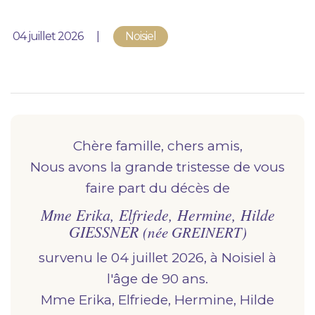
Nous vous accompagnons.
Publié le
04 juillet 2026
Noisiel
Demander un devis prévoyance
Nos produits en marbrerie
Besoin d'un monument ou d'un article en
marbrerie pour accompagner l'hommage du
défunt. Découvrez nos gammes spécialisées.
Chère famille, chers amis,
Nous avons la grande tristesse de vous
Demander un devis marbrerie
faire part du décès de
Mme Erika, Elfriede, Hermine, Hilde
GIESSNER
(née GREINERT)
survenu le 04 juillet 2026, à
noisiel
à
l'âge de 90 ans.
Mme Erika, Elfriede, Hermine, Hilde