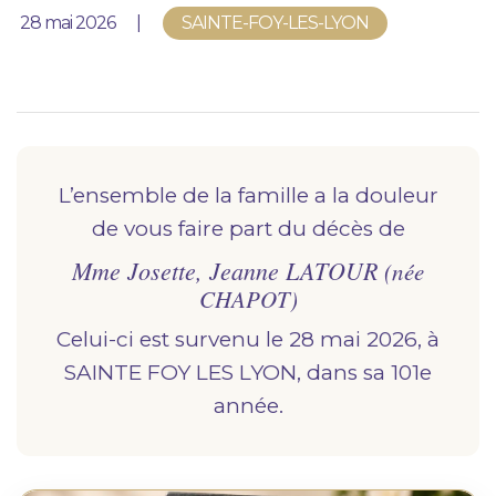
Nous vous accompagnons.
Publié le
28 mai 2026
SAINTE-FOY-LES-LYON
Demander un devis prévoyance
Nos produits en marbrerie
Besoin d'un monument ou d'un article en
marbrerie pour accompagner l'hommage du
L’ensemble de la famille a la douleur
défunt. Découvrez nos gammes spécialisées.
de vous faire part du décès de
Mme Josette, Jeanne LATOUR
Demander un devis marbrerie
(née
CHAPOT)
Celui-ci est survenu le 28 mai 2026, à
SAINTE FOY LES LYON, dans sa 101e
année.