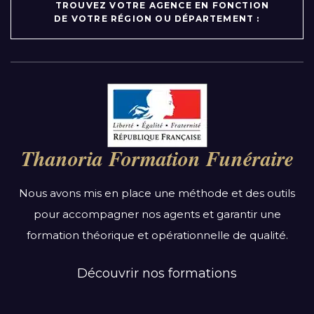
TROUVEZ VOTRE AGENCE EN FONCTION
DE VOTRE RÉGION OU DÉPARTEMENT :
Par région :
Auvergne-Rhône-Alpes
Bourgogne-Franche-Comté
Thanoria Formation Funéraire
Bretagne
Centre-Val de Loire
Nous avons mis en place une méthode et des outils
Grand Est
pour accompagner nos agents et garantir une
Hauts-de-France
formation théorique et opérationnelle de qualité.
Ile-de-France
Normandie
Découvrir nos formations
Nouvelle-Aquitaine
Occitanie