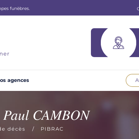
mpes funèbres.
ner
os agences
A
Optez pour la prévoyance
N
Vous souhaitez anticiper vos obsèques et
B
 , Paul CAMBON
soulager vos proches pour l'organisation de la
cérémonie. Nous vous accompagnons.
d
de décès
PIBRAC
Demander un devis prévoyance