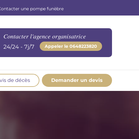
Contacter une pompe funèbre
Contacter l'agence organisatrice
24/24 - 7j/7
Appeler le
0648223820
vis de décès
Demander un devis
os produits en marbrerie
esoin d'un monument ou d'un article en
marbrerie pour accompagner l'hommage du
éfunt. Découvrez nos gammes spécialisées.
Demander un devis marbrerie