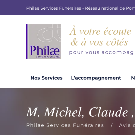
Philae Services Funéraires - Réseau national de Po
À votre écoute
& à vos côtés
pour vous accompag
Nos Services
L’accompagnement
N
Organisation d'obsèques
Demandez votre devis pour l'organisation
M. Michel, Claude
d'obsèques, nos équipe s'engage à vous
répondre dans les meilleurs délais.
Philae Services Funéraires
Avis 
Demander un devis obsèques