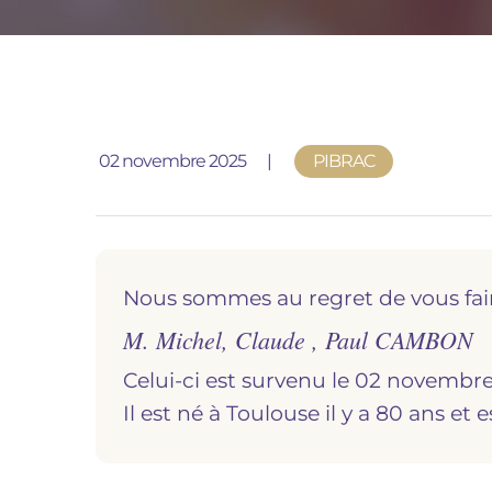
Publié le
02 novembre 2025
PIBRAC
Nous sommes au regret de vous fai
M. Michel, Claude , Paul CAMBON
Celui-ci est survenu le 02 novembre 
Il est né à
toulouse
il y a 80 ans et 