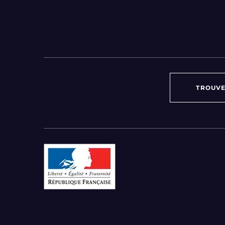
TROUVE
Par région :
Auvergne-Rhône-Alpes
Bourgogne-Franche-Comté
Bretagne
Centre-Val de Loire