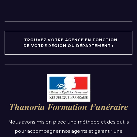
TROUVEZ VOTRE AGENCE EN FONCTION
DE VOTRE RÉGION OU DÉPARTEMENT :
Par région :
Auvergne-Rhône-Alpes
Bourgogne-Franche-Comté
Thanoria Formation Funéraire
Bretagne
Centre-Val de Loire
Nous avons mis en place une méthode et des outils
Grand Est
pour accompagner nos agents et garantir une