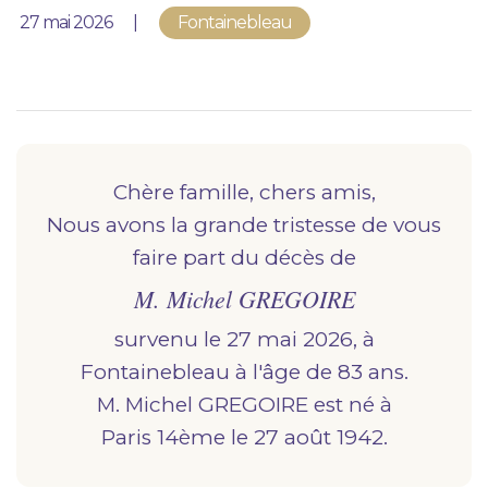
Nous vous accompagnons.
Publié le
27 mai 2026
Fontainebleau
Demander un devis prévoyance
Nos produits en marbrerie
Besoin d'un monument ou d'un article en
marbrerie pour accompagner l'hommage du
Chère famille, chers amis,
défunt. Découvrez nos gammes spécialisées.
Nous avons la grande tristesse de vous
faire part du décès de
Demander un devis marbrerie
M. Michel GREGOIRE
survenu le 27 mai 2026, à
fontainebleau
à l'âge de 83 ans.
M. Michel GREGOIRE est né à
paris 14ème
le 27 août 1942.