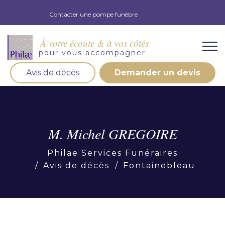
Contacter une pompe funèbre
À votre écoute & à vos côtés
pour vous accompagner
Avis de décès
Demander un devis
Organisation d'obsèques
Demandez votre devis pour l'organisation
d'obsèques, nos équipe s'engage à vous répondre
M. Michel GREGOIRE
dans les meilleurs délais.
Philae Services Funéraires
Demander un devis obsèques
Avis de décès
Fontainebleau
Optez pour la prévoyance
Vous souhaitez anticiper vos obsèques et soulager
vos proches pour l'organisation de la cérémonie.