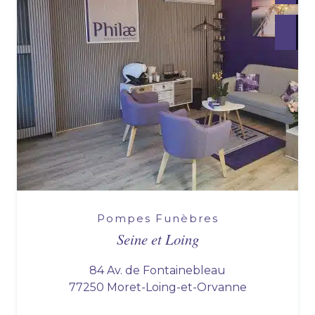
Pompes Funèbres
Seine et Loing
84 Av. de Fontainebleau
77250 Moret-Loing-et-Orvanne