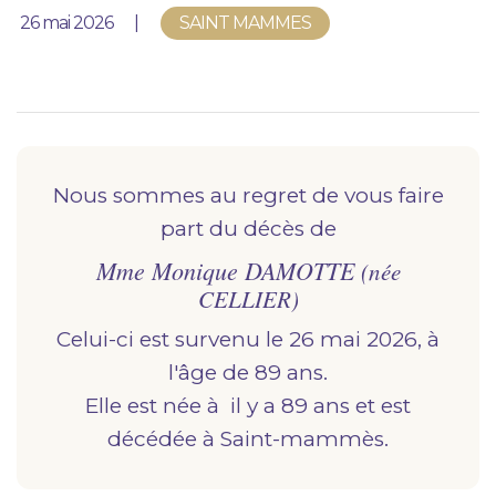
Nous vous accompagnons.
Publié le
26 mai 2026
SAINT MAMMES
Demander un devis prévoyance
Nos produits en marbrerie
Besoin d'un monument ou d'un article en
marbrerie pour accompagner l'hommage du
Nous sommes au regret de vous faire
défunt. Découvrez nos gammes spécialisées.
part du décès de
Mme Monique DAMOTTE
Demander un devis marbrerie
(née
CELLIER)
Celui-ci est survenu le 26 mai 2026, à
l'âge de 89 ans.
Elle est née à
il y a 89 ans et est
décédée à
saint-mammès.