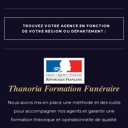
TROUVEZ VOTRE AGENCE EN FONCTION
DE VOTRE RÉGION OU DÉPARTEMENT :
Par région :
Auvergne-Rhône-Alpes
Bourgogne-Franche-Comté
Thanoria Formation Funéraire
Bretagne
Centre-Val de Loire
Nous avons mis en place une méthode et des outils
Grand Est
pour accompagner nos agents et garantir une
Hauts-de-France
formation théorique et opérationnelle de qualité.
Ile-de-France