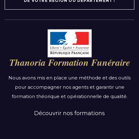
DE VOTRE RÉGION OU DÉPARTEMENT :
Par région :
Auvergne-Rhône-Alpes
Bourgogne-Franche-Comté
Thanoria Formation Funéraire
Bretagne
Centre-Val de Loire
Nous avons mis en place une méthode et des outils
Grand Est
pour accompagner nos agents et garantir une
Hauts-de-France
formation théorique et opérationnelle de qualité.
Ile-de-France
Normandie
Découvrir nos formations
Nouvelle-Aquitaine
Occitanie