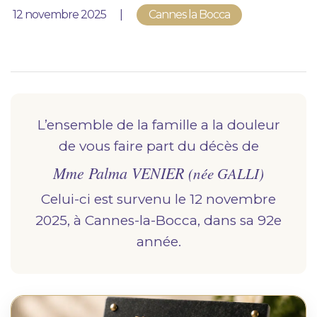
Nous vous accompagnons.
Publié le
12 novembre 2025
Cannes la Bocca
Demander un devis prévoyance
Nos produits en marbrerie
Besoin d'un monument ou d'un article en
marbrerie pour accompagner l'hommage du
L’ensemble de la famille a la douleur
défunt. Découvrez nos gammes spécialisées.
de vous faire part du décès de
Mme Palma VENIER
Demander un devis marbrerie
(née GALLI)
Celui-ci est survenu le 12 novembre
2025, à Cannes-la-Bocca, dans sa 92e
année.