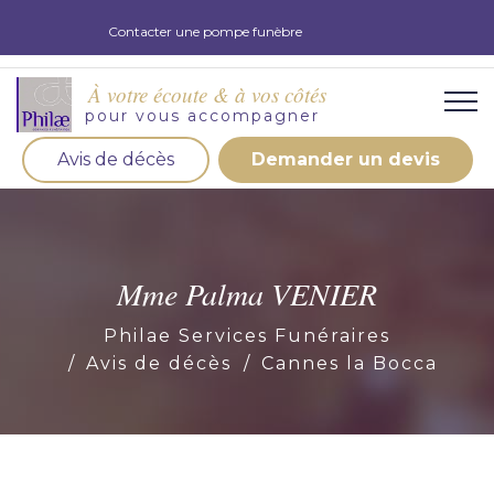
Contacter une pompe funèbre
À votre écoute & à vos côtés
pour vous accompagner
Avis de décès
Demander un devis
Organisation d'obsèques
Demandez votre devis pour l'organisation
d'obsèques, nos équipe s'engage à vous répondre
Mme Palma VENIER
dans les meilleurs délais.
Philae Services Funéraires
Demander un devis obsèques
Avis de décès
Cannes la Bocca
Optez pour la prévoyance
Vous souhaitez anticiper vos obsèques et soulager
vos proches pour l'organisation de la cérémonie.