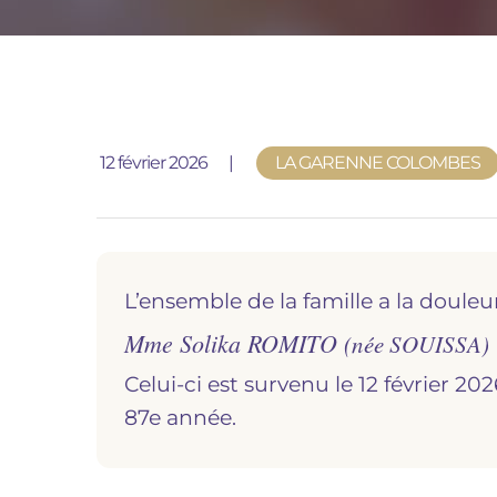
Publié le
12 février 2026
LA GARENNE COLOMBES
L’ensemble de la famille a la douleu
Mme Solika ROMITO
(née SOUISSA)
Celui-ci est survenu le 12 février
87e année.