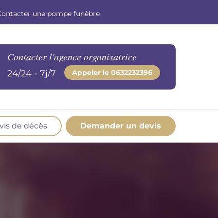
Contacter une pompe funèbre
Contacter l'agence organisatrice
24/24 - 7j/7
Appeler le
0632232396
vis de décès
Demander un devis
os produits en marbrerie
esoin d'un monument ou d'un article en
marbrerie pour accompagner l'hommage du
éfunt. Découvrez nos gammes spécialisées.
Demander un devis marbrerie