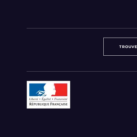
TROUVE
Par région :
Auvergne-Rhône-Alpes
Bourgogne-Franche-Comté
Bretagne
Centre-Val de Loire
Grand Est