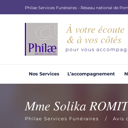
Philae Services Funéraires - Réseau national de Po
À votre écoute
& à vos côtés
pour vous accompag
Nos Services
L’accompagnement
N
Organisation d'obsèques
Demandez votre devis pour l'organisation
Mme Solika ROMI
d'obsèques, nos équipe s'engage à vous
répondre dans les meilleurs délais.
Philae Services Funéraires
Avis 
Demander un devis obsèques