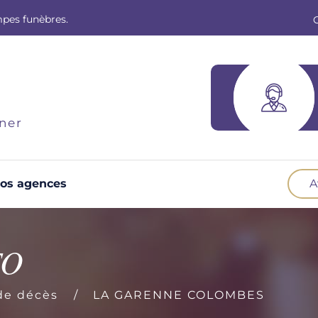
mpes funèbres.
ner
os agences
A
Optez pour la prévoyance
N
Vous souhaitez anticiper vos obsèques et
B
TO
soulager vos proches pour l'organisation de la
cérémonie. Nous vous accompagnons.
d
de décès
LA GARENNE COLOMBES
Demander un devis prévoyance