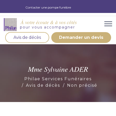
Contacter une pompe funèbre
À votre écoute & à vos côtés
pour vous accompagner
Avis de décès
Demander un devis
Organisation d'obsèques
Demandez votre devis pour l'organisation
d'obsèques, nos équipe s'engage à vous répondre
Mme Sylvaine ADER
dans les meilleurs délais.
Philae Services Funéraires
Demander un devis obsèques
Avis de décès
Non précisé
Optez pour la prévoyance
Vous souhaitez anticiper vos obsèques et soulager
vos proches pour l'organisation de la cérémonie.