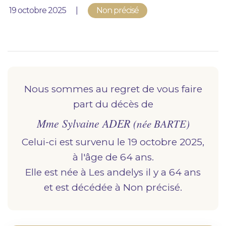
Nous vous accompagnons.
Publié le
19 octobre 2025
Non précisé
Demander un devis prévoyance
Nos produits en marbrerie
Besoin d'un monument ou d'un article en
marbrerie pour accompagner l'hommage du
Nous sommes au regret de vous faire
défunt. Découvrez nos gammes spécialisées.
part du décès de
Mme Sylvaine ADER
Demander un devis marbrerie
(née BARTE)
Celui-ci est survenu le 19 octobre 2025,
à l'âge de 64 ans.
Elle est née à
les andelys
il y a 64 ans
et est décédée à
non précisé.