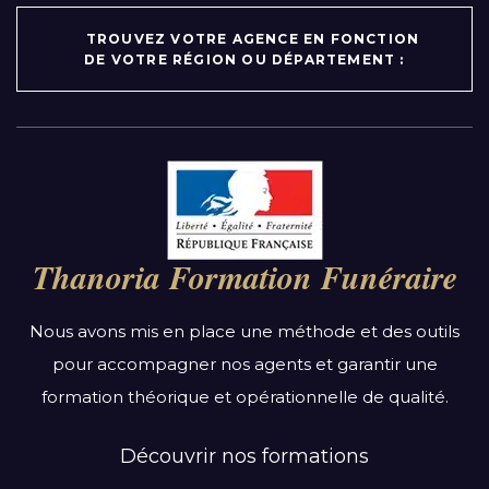
TROUVEZ VOTRE AGENCE EN FONCTION
DE VOTRE RÉGION OU DÉPARTEMENT :
Par région :
Auvergne-Rhône-Alpes
Bourgogne-Franche-Comté
Thanoria Formation Funéraire
Bretagne
Centre-Val de Loire
Nous avons mis en place une méthode et des outils
Grand Est
pour accompagner nos agents et garantir une
Hauts-de-France
formation théorique et opérationnelle de qualité.
Ile-de-France
Normandie
Découvrir nos formations
Nouvelle-Aquitaine